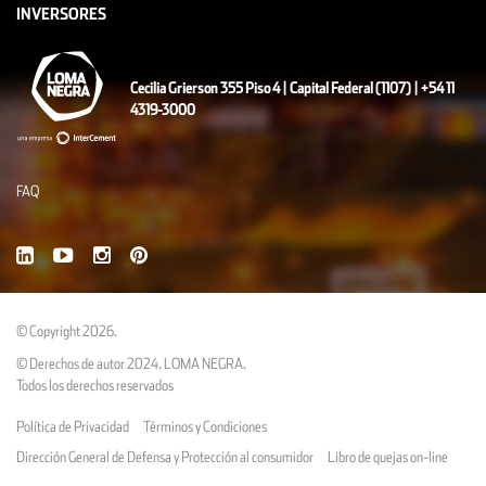
INVERSORES
Cecilia Grierson 355 Piso 4 | Capital Federal (1107) | +54 11
4319-3000
FAQ
© Copyright 2026.
© Derechos de autor 2024. LOMA NEGRA.
Todos los derechos reservados
Política de Privacidad
Términos y Condiciones
Dirección General de Defensa y Protección al consumidor
Libro de quejas on-line