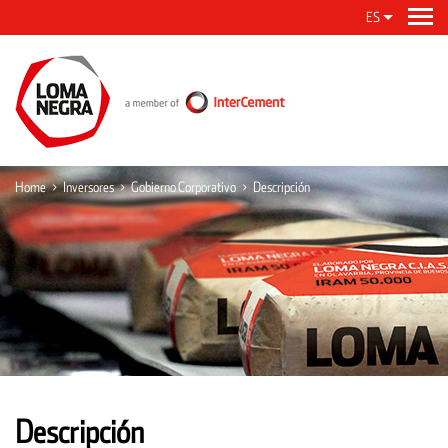
ES
Home
>
Inversores
>
Gobierno Corporativo
>
Descripción
Descripción